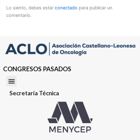
Lo siento, debes estar
conectado
para publicar un
comentario.
CONGRESOS PASADOS
Secretaría Técnica
2024 Zamora
2023 Palencia
2022 Burgos
2019 Valladolid
2018 Salamanca
2017 Soria
2016 Segovia
2014 Burgos
2013 Palencia
2012 Valladolid
2010 Zamora
2009 Ávila