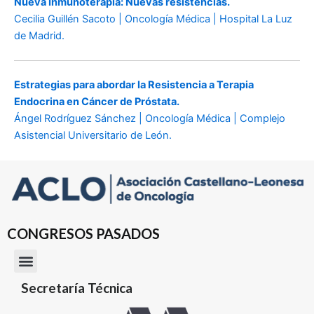
Nueva Inmunoterapia: Nuevas resistencias.
Cecilia Guillén Sacoto | Oncología Médica | Hospital La Luz
de Madrid.
Estrategias para abordar la Resistencia a Terapia
Endocrina en Cáncer de Próstata.
Ángel Rodríguez Sánchez | Oncología Médica | Complejo
Asistencial Universitario de León.
CONGRESOS PASADOS
Secretaría Técnica
2024 Zamora
2023 Palencia
2022 Burgos
2019 Valladolid
2018 Salamanca
2017 Soria
2016 Segovia
2014 Burgos
2013 Palencia
2012 Valladolid
2010 Zamora
2009 Ávila