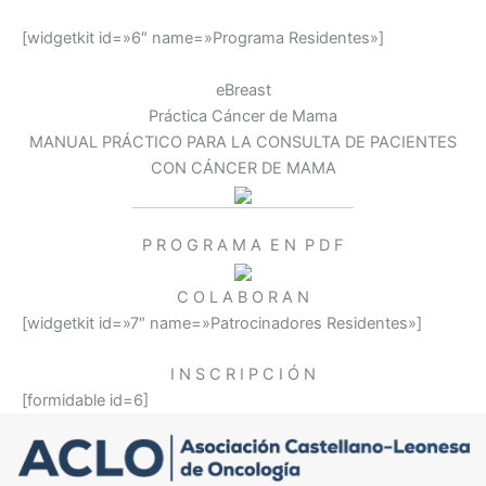
[widgetkit id=»6″ name=»Programa Residentes»]
eBreast
Práctica Cáncer de Mama
MANUAL PRÁCTICO PARA LA CONSULTA DE PACIENTES
CON CÁNCER DE MAMA
P R O G R A M A E N P D F
C O L A B O R A N
[widgetkit id=»7″ name=»Patrocinadores Residentes»]
I N S C R I P C I Ó N
[formidable id=6]