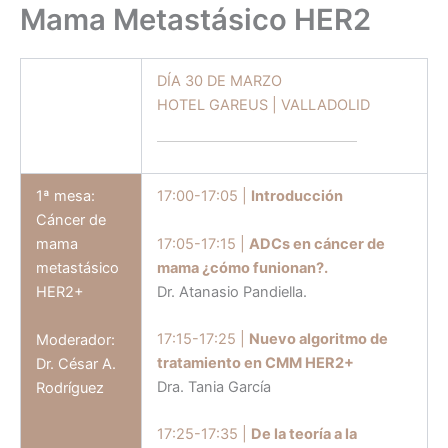
Mama Metastásico HER2
DÍA 30 DE MARZO
HOTEL GAREUS | VALLADOLID
1ª mesa:
17:00-17:05 |
Introducción
Cáncer de
17:05-17:15 |
ADCs en cáncer de
mama
mama ¿cómo funionan?.
metastásico
Dr. Atanasio Pandiella.
HER2+
17:15-17:25 |
Nuevo algoritmo de
Moderador:
tratamiento en CMM HER2+
Dr. César A.
Dra. Tania García
Rodríguez
17:25-17:35 |
De la teoría a la