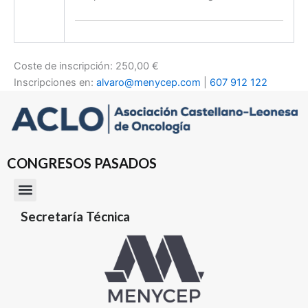
Coste de inscripción: 250,00 €
Inscripciones en:
alvaro@menycep.com
|
607 912 122
CONGRESOS PASADOS
Secretaría Técnica
2024 Zamora
2023 Palencia
2022 Burgos
2019 Valladolid
2018 Salamanca
2017 Soria
2016 Segovia
2014 Burgos
2013 Palencia
2012 Valladolid
2010 Zamora
2009 Ávila