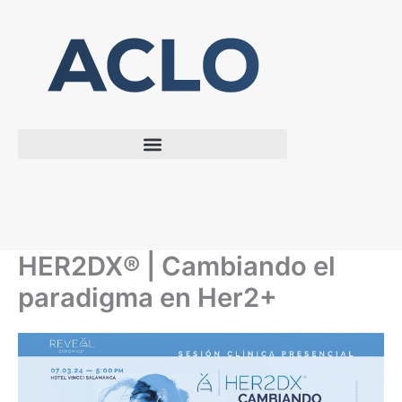
Ir
al
contenido
HER2DX® | Cambiando el
paradigma en Her2+